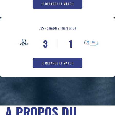
5
JE REGARDE LE MATCH
6
0
7
1
8
J25 - Samedi 21 mars à 16h
2
0
9
3
1
0
4
2
5
3
JE REGARDE LE MATCH
6
4
7
5
8
6
9
7
0
8
A PROPOS DU