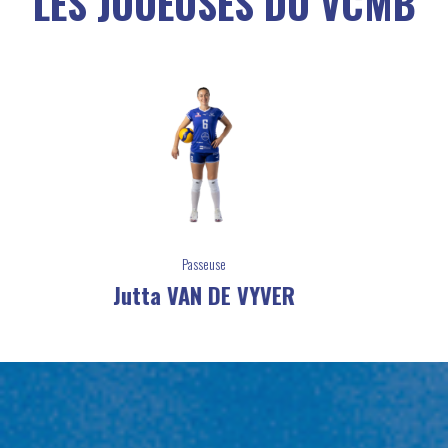
LES JOUEUSES DU VCMB
Réceptionneuse / Attaquante
Peyton WILHITE